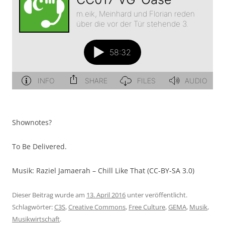
Shownotes?
To Be Delivered.
Musik: Raziel Jamaerah – Chill Like That (CC-BY-SA 3.0)
Dieser Beitrag wurde am
13. April 2016
unter veröffentlicht.
Schlagwörter:
C3S
,
Creative Commons
,
Free Culture
,
GEMA
,
Musik
,
Musikwirtschaft
.