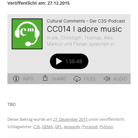
Veröffentlicht am: 27.12.2015
TBD
Dieser Beitrag wurde am
27. Dezember 2015
unter veröffentlicht.
Schlagwörter:
C3S
,
GEMA
,
GPL
,
Jeopardy
,
Pyramid
,
Python
.