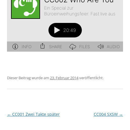
Dieser Beitrag wurde am
23. Februar 2014
veröffentlicht.
Beitragsnavigation
←
CC001 Zwei Takte später
CC004 SXSW
→